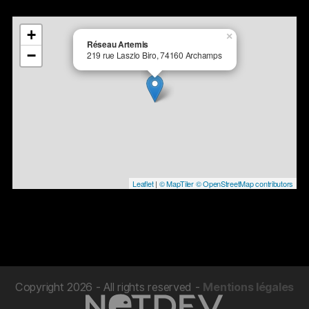
+
×
Réseau Artemis
−
219 rue Laszlo Biro, 74160 Archamps
Leaflet
|
© MapTiler
© OpenStreetMap contributors
Copyright 2026 - All rights reserved
-
Mentions légales