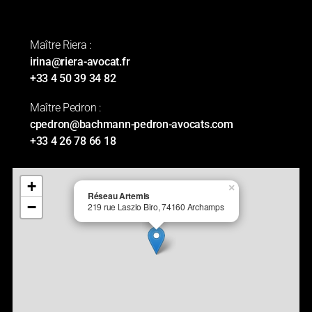
Maître Riera :
irina@riera-avocat.fr
+33 4 50 39 34 82
Maître Pedron :
cpedron@bachmann-pedron-avocats.com
+33 4 26 78 66 18
+
×
Réseau Artemis
−
219 rue Laszlo Biro, 74160 Archamps